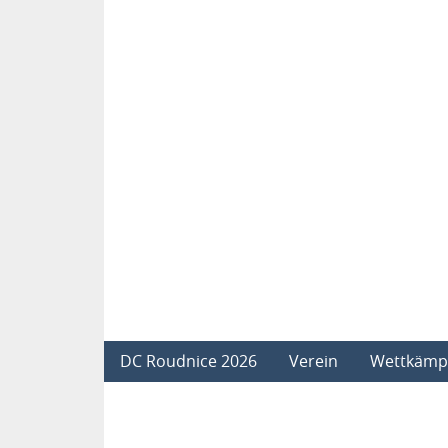
DC Roudnice 2026
Verein
Wettkämp