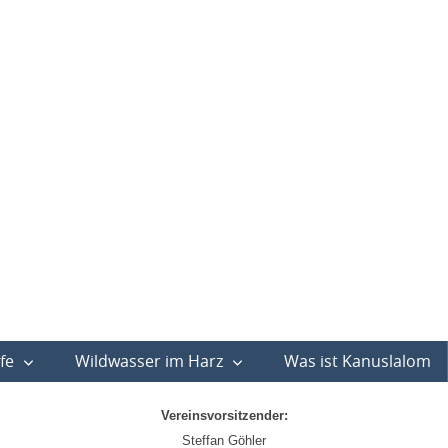
fe
Wildwasser im Harz
Was ist Kanuslalom
Vereinsvorsitzender:
Steffan Göhler